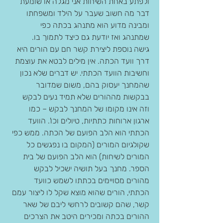
ולפתע באחת השיחות אני מגלה או שומעת 
דבר מה חשוב שעבר על הילד ומשפחתו 
ומבינה מדוע הוא מתנהג בכתה כפי 
שמתנהג ואז יודעת גם כיצד לתמוך בו.
גישה נוספת ליצירת קשר חם עם הורים היא 
דרך וועד הכתה. אין מילים לבטא את עוצמת 
וחשיבות הוועד הכתתי. יש דברים שלא נכון 
שהמחנך יעסוק בהם, משום שמדובר 
בבקשות מההורים שלא תמיד נעים לבקש 
וזה אינו מקומו של המחנך לבקש – כמו 
ארגון ארוחות כתתיות, טיולים וכו'. הוועד 
הכתתי הוא הלב הפועם של הכתה. ממש כפי 
שקולגיום המורים (המקום בו נפגשים כל 
המורים לשיחות) הוא הלב הפועם של בית 
הספר. מחנך בעל תושיה ישכיל לבקש 
מהורים מסויימים בכתתו לשמש כוועד 
הכתתי, הורים שהוא מוצא שקל לו ליצור עמם 
קשר, שהם קשובים לרחשי ליבם של שאר 
ההורים בכתה ומכירים היטב את הצרכים 