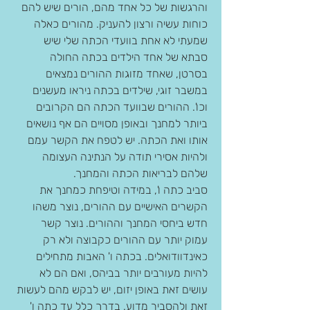
והרגשות של כל אחד מהם, הורים שיש להם 
כוחות עשיה ורצון להעניק. מהורים כאלה 
שמעתי לא אחת בוועדי הכתה שלי שיש 
סבתא של אחד הילדים בכתה החולה 
בסרטן, שאחד מזוגות ההורים נמצאים 
במשבר זוגי, שילדים בכתה ניראו מעשנים 
וכו'. ההורים שבוועד הכתה הם הקרובים 
ביותר למחנך ובאופן מסויים הם אף נושאים 
אותו ואת הכתה. יש לטפח את הקשר עמם 
ולהיות אסירי תודה על הנתינה העצומה 
שלהם לבריאות הכתה והמחנך.
סביב כתה ו', במידה וטיפחת כמחנך את 
הקשרים האישיים עם ההורים, נוצר משהו 
חדש ביחסי המחנך וההורים. נוצר קשר 
עמוק יותר עם ההורים כקבוצה ולא רק 
כאינדוודואלים. בכתה ו' האבות מתחילים 
להיות מעורבים יותר בביהס, ואם הם לא 
עושים זאת באופן יזום, יש לבקש מהם לעשות 
זאת ולהסביר מדוע. בדרך כלל עד כתה ו' 