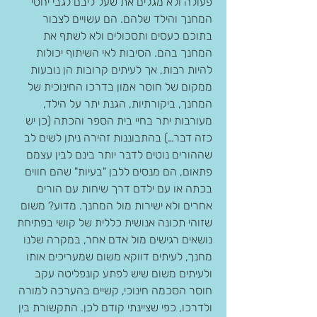
פעולה ולא מגלים את שעל ליבם לגבי יחסי 
המחנך והילד שלהם. הם עשויים לצבור 
בתוכם כעסים ותסכולים ולא לשתף את 
המחנך בהם. הסיבות לאי השיתוף יכולות 
להיות רבות, אך לעיתים קרובות הן נובעות 
ממקום של חוסר אמון בדרכו החינוכית של 
המחנך, ביקורתיות, הגנת יתר על הילד, 
מעורבות יתר בחיי בית הספר והכתה (כן יש 
כזה דבר…) בהתבוננות זהירה ניתן לשים לב 
שההורים נוטים לדבר יותר בינם לבין עצמם 
פתאום, הם מנסים ללבן "בעיות" שהם חווים 
בכתה או עם ילדם דרך שיחות עם הורים 
אחרים ולא ישירות מול המחנך. מדוע? משום 
שזוהי תכונה אנושית כללית של קושי בפתיחת 
נושאים רגישים מול אדם אחר, במקרה שלנו 
מחנך, לעיתים דווקא משום שמעריכים אותו 
ולעיתים משום שיש לפתע קונפליטה עקב 
חוסר הסכמה חינוכי, קשיים בהערכה למורה 
ולדרכו, כפי שציינתי קודם לכן. התקשורת בין 