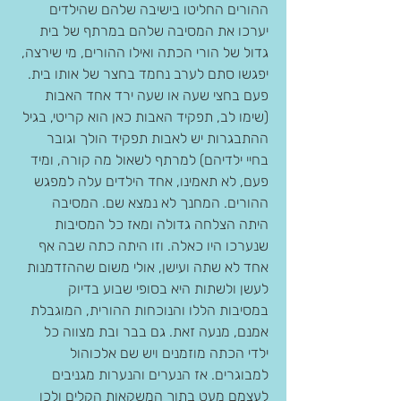
ההורים החליטו בישיבה שלהם שהילדים 
יערכו את המסיבה שלהם במרתף של בית 
גדול של הורי הכתה ואילו ההורים, מי שירצה, 
יפגשו סתם לערב נחמד בחצר של אותו בית. 
פעם בחצי שעה או שעה ירד אחד האבות 
(שימו לב, תפקיד האבות כאן הוא קריטי, בגיל 
ההתבגרות יש לאבות תפקיד הולך וגובר 
בחיי ילדיהם) למרתף לשאול מה קורה, ומיד 
פעם, לא תאמינו, אחד הילדים עלה למפגש 
ההורים. המחנך לא נמצא שם. המסיבה 
היתה הצלחה גדולה ומאז כל המסיבות 
שנערכו היו כאלה. וזו היתה כתה שבה אף 
אחד לא שתה ועישן, אולי משום שההזדמנות 
לעשן ולשתות היא בסופי שבוע בדיוק 
במסיבות הללו והנוכחות ההורית, המוגבלת 
אמנם, מנעה זאת. גם בבר ובת מצווה כל 
ילדי הכתה מוזמנים ויש שם אלכוהול 
למבוגרים. אז הנערים והנערות מגניבים 
לעצמם מעט בתוך המשקאות הקלים ולכן 