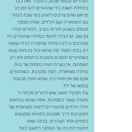
הצהריים ובסופי שבוע, להסביר זאת כבר 
בתחילת השנה כדי שההורים ידעו זמן רב 
מראש שהם צרכים להגיע בימי שבת לעזור 
עם התפאורה ועם הילדים. ושיהיו מספר 
פעמים בשבוע חזרות בערב. ההורים יעזרו 
גם שם. יש הבדל תהומי במחזה שההורים היו 
מעורבים בו לבין מחזה שהמורה לבדו ועושה 
רק בבית הספר מה שהוא יכול בכוחות עצמו. 
כשההורים תומכים והאבות נרתמים ולא רק 
האמהות, אז נוצרת חוויה כתתית של בנית 
קהילה סוציאלית, חמה ומקרבת. כשההורים 
אינם שם אין חוויה כזו, שהיא חוויה מכוננת 
בנפשו של ילד.
עוד תפקיד חשוב שיש להורים מכתה ה' 
ומעלה קשור במסיבות. איפה שהוא בגילאים 
הללו הילדים מתעוררים לחוויה סוציאלית של 
התקרבות דרך מסיבות כתתיות ומפגשים 
כתתיים אחר הצהרים. בכתה שאין 
התעוררות כזו על המחנך לחשוב כיצד 