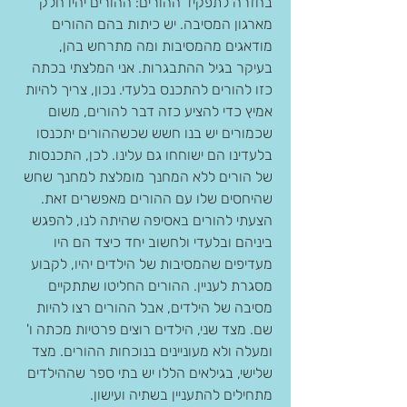
בחזרה לתפקיד ההורים: ההורים יהיו חלק 
מארגון המסיבה. יש כיתות בהם ההורים 
מודאגים מהמסיבות ומה מתרחש בהן, 
בעיקר בגיל ההתבגרות. אני המלצתי בכתה 
כזו להורים להתכנס בלעדי. נכון, צריך להיות 
אמיץ כדי להציע כזה דבר להורים, משום 
שכמורים יש בנו חשש שכשההורים יתכנסו 
בלעדינו הם ישוחחו גם עלינו. לכן, התכנסות 
של הורים ללא המחנך מומלצת למחנך שחש 
שהיחסים שלו עם ההורים מאפשרים זאת.
הצעתי להורים באסיפה שהיתה לנו, להפגש 
ביניהם ובלעדי ולחשוב יחד כיצד הם היו 
מעדיפים שהמסיבות של הילדים יהיו, לקבוע 
מסגרת לעניין. ההורים החליטו שתתקיים 
מסיבה של הילדים, אבל ההורים רצו להיות 
שם. מצד שני, הילדים רוצים פרטיות מכתה ו' 
ומעלה ולא מעוניינים בנוכחות ההורים. מצד 
שלישי, בגילאים הללו יש בתי ספר שההילדים 
מתחילים להתעניין בשתיה ועישון.