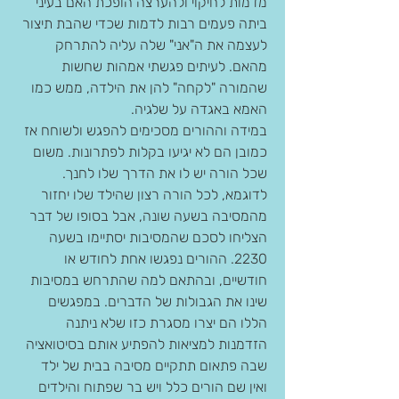
מדמות לחיקוי ולהערצה הופכת האם בעיני 
ביתה פעמים רבות לדמות שכדי שהבת תיצור 
לעצמה את ה"אני" שלה עליה להתרחק 
מהאם. לעיתים פגשתי אמהות שחשות 
שהמורה "לקחה" להן את הילדה, ממש כמו 
האמא באגדה על שלגיה.
במידה וההורים מסכימים להפגש ולשוחח אז 
כמובן הם לא יגיעו בקלות לפתרונות. משום 
שכל הורה יש לו את הדרך שלו לחנך. 
לדוגמא, לכל הורה רצון שהילד שלו יחזור 
מהמסיבה בשעה שונה, אבל בסופו של דבר 
הצליחו לסכם שהמסיבות יסתיימו בשעה 
2230. ההורים נפגשו אחת לחודש או 
חודשיים, ובהתאם למה שהתרחש במסיבות 
שינו את הגבולות של הדברים. במפגשים 
הללו הם יצרו מסגרת כזו שלא ניתנה 
הזדמנות למציאות להפתיע אותם בסיטואציה 
שבה פתאום תתקיים מסיבה בבית של ילד 
ואין שם הורים כלל ויש בר שפתוח והילדים 