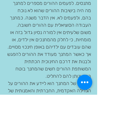
מתנסים. לפעמים ההורים מספרים למחנך 
מה היה בישיבות ההורים שהוא לא נוכח 
בהם, ולפעמים לא. אין הדבר משנה. כמחנך 
העבודה הסוציאלית עם ההורים חשובה. 
משום שלעיתים אין למורה נסיון גדול בזה או 
מומחיות, כי לחלק מהמחנכים אין ילדים, או 
שהם עובדים עם ילדיהם באופן חינכוי מסויים. 
אך כאשר המחנך מעודד את ההורים להפגש 
ולבנות את דרכם החינוכית הכתתית 
המשותפת ההורים חשים שהמחנך בוטח 
בהם ונותן להם להחליט.
תפקידו של המחנך הוא ליידע את ההורים על 
הגדילה האקדמית, החברתית והאמנותית של 
הכתה, לערב את ההורים בטיולים, מחזה 
ועוד. אך את עניין המסיבות והפעילות אחר 
הצהריים אנו המחנכים נותנים להורים 
בשלמות וסומכים עליהם. כך ההורים הופכים 
לקבוצת תמיכה זה לזה. לקבוצת תמיכה זו 
יש יתרונות רבים ומגוונים: לעיתים קרובות 