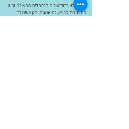
עצמם כאינדוודואלים הנפרדים מהעולם וכאן 
מתפתחת לראשונה אהבה. רק כשהילד 
הופך למתבגר ונפרד מן העולם, ואינו אחד 
עם העולם כפי שהיה בילדותו, הוא יכול גם 
לפתח אהבה אל הדבר הזה שאנו מכנים 
אותו עולם, על מגוון הישויות שבו. התפתחות 
אהבה זו קשורה קשר ישיר לעבודה 
המעמיקה שעושים מורי בית הספר היסודי 
המטפחים את יכולת הפליאה אצל הילד.
יכולת הפליאה, כאשר היא מבוססת היטב 
בנפשו של הילד תביא אותו בגיל ההתבגרות 
לצאת אל העולם מתוך אהבה. מורים בתיכון 
מבקשים להמשיך ולהעניק למתבגר תחושת 
פליאה כלפי ידע חדש אותו ילמד, ובעיקר 
תחושת פליאה כלפי בני אנוש. לכן בחירת 
נושאי הלימוד ודרך הוראתם היא אמנות. 
בלימודים עצמם שמים המורים דגש על 
הרקע והאווירה סביב הידע הנלמד, כדי שלא 