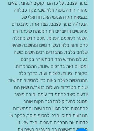
בתוך עצמם. על כן הם זקוקים למחנך, שאינו 
מהווה הורה נוסף, אלא שמתפקד כמלווה 
במציאת הקו הפנימי האינדוודואלי של 
הנער/ה בתוך עצמם. מצד אחד, מתבגרים 
מחפשים או יוצרים את המפתח שיפתח את 
השער לעולמם הפנימי, עולם חדש מתגלה 
להם והוא מלא רגש, חושים ומחשבה שהיא 
שלהם בלבד. מתבגרים רבים חשים בושה 
בעולם החדש הזה המתעורר בקרבם 
ומסווים זאת בדרכים שונות; התמרמרות, 
ביקורת, ציניות, ליצנות ועוד. בדרך כלל 
התנהגויות כאלה באות כדי להסתיר תחושות 
שונות מטרידות העולות בנער/ה שאין הם 
יודעים כיצד להתמודד עימם. מורה מיטיב 
מסוגל להעניק למתבגר מקום אוהב 
להתנסות בכל מגוון התחושות והמחשבות 
הנובעות מתוכו מבלי להטיף מוסר, לבקר או 
לדחות את התכנים העולים. מצד שני, זו 
הפעם הראשונה בה הנער/ה חשים את 