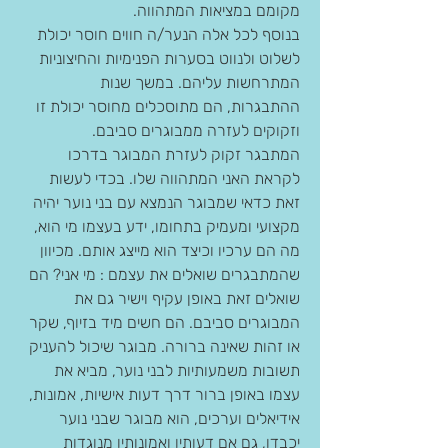
מקומם במציאות המתהווה.
בנוסף לכל אלה הנער/ה חווים חוסר יכולת 
לשלוט ולנווט בסערות הפנימיות והחיצוניות 
המתרחשות עליהם. במשך שנות 
ההתבגרות, הם מתוסכלים מחוסר יכולת זו 
וזקוקים לעזרה ממבוגרים סביבם.
המתבגר זקוק לעזרת המבוגר בדרכו 
לקראת האני המתהווה שלו. בכדי לעשות 
זאת כדאי שמבוגר הנמצא עם בני נוער יהיה 
מקצועי ומעמיק בתחומו, ידע בעצמו מי הוא, 
מה הם ערכיו וכיצד הוא מייצג אותם. מכיוון 
שהמתבגרים שואלים את עצמם : מי אני? הם 
שואלים זאת באופן עקיף וישיר גם את 
המבוגרים סביבם. הם חשים מיד בזיוף, שקר 
או זהות שאינה ברורה. מבוגר שיכול להעניק 
תשובות משמעותיות לבני נוער, מביא את 
עצמו באופן ברור דרך דעות אישיות, אמונות, 
אידיאלים וערכים, הוא מבוגר שבני נוער 
יכבדו, גם אם דעותיו ואמונותיו מנוגדות 