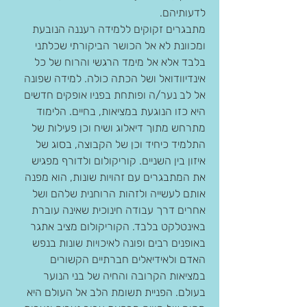
לדעותיהם.
מתבגרים זקוקים ללמידה רעננה הנובעת 
ומכוונת לא אל הכושר הביקורתי שכלתני 
בלבד אלא אל מימד הרגשי והרוח של כל 
אינדיוודואל ושל הכתה כולה. למידה שפונה 
אל לב נער/ה ופותחת בפניו אופקים חדשים 
היא כזו הנוגעת במציאות, בחיים. הלימוד 
מתרחש מתוך דיאלוג ושיח וכן פעילות של 
התלמיד כיחיד וכן של הקבוצה, בסוג של 
איזון בין השניים. קוריקולום ולדורף מפגיש 
את המתבגרים עם זהויות שונות, הוא מפנה 
אותם לעשייה ולזהות הרוחנית שלהם ושל 
אחרים דרך עבודה חינוכית שאינה עוברת 
באינטלקט בלבד. הקוריקולום מציב אתגר 
באופנים רבים ופונה לאיכויות שונות בנפש 
האדם ולאידיאלים חברתיים הקשורים 
במציאות הקרובה והחיה של בני הנוער 
בעולם. הפניית תשומת הלב אל העולם היא 