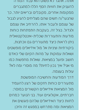
אותה. אתגר לא פשוט הוא עבור המורה 
להעניק את חוויות הסף הללו למתגברים 
ממקומות אחרים, מקובלים ובריאים יותר, כך 
שהנער/ה חשים שהם מצליחים להגיע לגבול 
של עצמם ולעבור אותו, להרחיב את עצמם 
ולגדול. בגיל זה, בעקבות התפתחות כוחות 
מודעות והתעוררות שכלית-אינטלקטואלית 
ניתן לראות כיצד מתעוררים גם ווכחנות, 
ביקורתיות וציניות אל מול אידיאלים מופשטים 
ושאלות עמוקות על מהות הקיום שלי כאדם 
חושב ופועל במציאות. שאלות מחפשות כמו 
מי אני? איך נכון לחיות? מה מוסרי ומה לא? 
עולות בעצמה.
דרך המודעות והחשיבה המופשטת 
מתעוררים כוחות חזקים של רצון להעמיד 
מול המציאות אידיאלים הקשורים במוסר; 
חברתיים, אקולוגיים ועוד. בני הנוער כמהים 
לחוות כיצד האידיאלים שלהם פוגשים את 
המציאות ומה מתרחש במפגש זה והיכן 