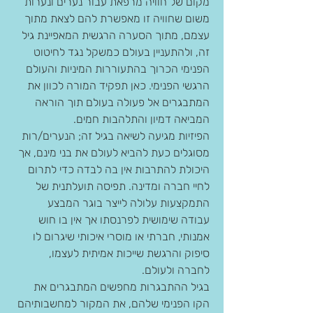
מקום של חוויה מרפאת עבור נערים ונערות 
משום שחוויה זו מאפשרת להם לצאת מתוך 
עצמם, מתוך הסערה הרגשית המאפיינת גיל 
זה, ולהתעניין בעולם כמשקל נגד לחיטוט 
הפנימי הכרוך בהתעוררות המיניות והעולם 
הרגשי הפנימי. כאן תפקיד המורה לכוון את 
המתבגרים אל פעולה בעולם תוך הוראה 
המביאה דמיון והתלהבות חמים.
הפיזיות מגיעה לשיאה בגיל זה; הנערים/רות 
מסוגלים כעת להביא לעולם את בני מינם, אך 
היכולת להתרבות אין בה לבדה כדי לתרום 
לחיי חברה ומדינה. תפיסה תועלתנית של 
התמקצעות עלולה לייצר בוגר המבצע 
עבודה שימושית לפרנסתו אך אין בו חוש 
אמנותי, חברתי או מוסרי איכותי שיגרום לו 
סיפוק והרגשת שייכות אמיתית לעצמו, 
לחברה ולעולם.
בגיל ההתבגרות מחפשים המתבגרים את 
הקו הפנימי שלהם, את המקור למחשבותיהם 