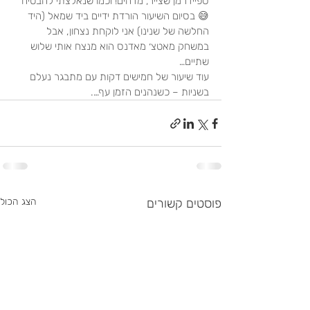
ספיידרמן שצייר, מדהים! וכמו שנאלצתי להבטיח 
😅 בסיום השיעור הורדת ידיים ביד שמאל (היד 
החלשה של שנינו) אני לוקחת נצחון, אבל 
במשחק מאטצ׳ מאדנס הוא מנצח אותי שלוש 
שתיים…
עוד שיעור של חמישים דקות עם מתבגר נעלם 
בשניות – כשנהנים הזמן עף….
פוסטים קשורים
הצג הכול