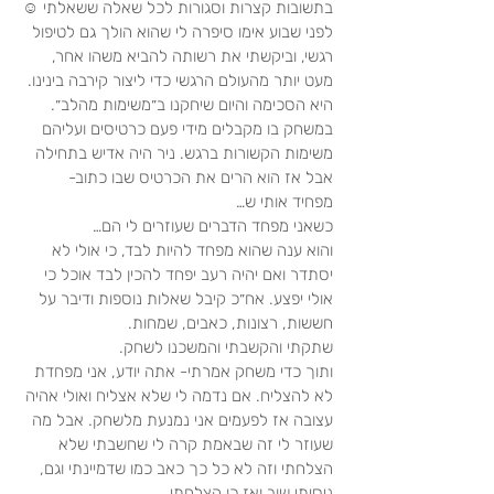
בתשובות קצרות וסגורות לכל שאלה ששאלתי ☺️
לפני שבוע אימו סיפרה לי שהוא הולך גם לטיפול 
רגשי, וביקשתי את רשותה להביא משהו אחר, 
מעט יותר מהעולם הרגשי כדי ליצור קירבה בינינו. 
היא הסכימה והיום שיחקנו ב״משימות מהלב״. 
במשחק בו מקבלים מידי פעם כרטיסים ועליהם 
משימות הקשורות ברגש. ניר היה אדיש בתחילה 
אבל אז הוא הרים את הכרטיס שבו כתוב-
מפחיד אותי ש…
כשאני מפחד הדברים שעוזרים לי הם…
והוא ענה שהוא מפחד להיות לבד, כי אולי לא 
יסתדר ואם יהיה רעב יפחד להכין לבד אוכל כי 
אולי יפצע. אח״כ קיבל שאלות נוספות ודיבר על 
חששות, רצונות, כאבים, שמחות.
שתקתי והקשבתי והמשכנו לשחק.
ותוך כדי משחק אמרתי- אתה יודע, אני מפחדת 
לא להצליח. אם נדמה לי שלא אצליח ואולי אהיה 
עצובה אז לפעמים אני נמנעת מלשחק. אבל מה 
שעוזר לי זה שבאמת קרה לי שחשבתי שלא 
הצלחתי וזה לא כל כך כאב כמו שדמיינתי וגם, 
ניסיתי שוב ואז כן הצלחתי.